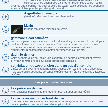
eiseniellas et les enchytrées dans ce lombricompost, quelle manne
pour les aquariophiles, les possesseurs de bassin avec poissons, les pêcheurs...
et les jardiniers pour l'apport d'engrais naturel...
Anguillule du vinaigre
(Vinaigre). Vos questions, nos observations…
Mysis
Ici nous tenterons l'élevage de Mysis...
gammare d'eau saumâtre
vous êtes plusieurs personnes à me les demander, je les ai sous la main depuis
quelques temps, les avais perdus lors d'une erreur de ma part, les revoilà en
forme, en nombre, et faciles à maintenir, J'essaie encore actuellement
d'augmenter la salinité pour les mettre carrément en eau de mer.
daphnie de mer
Cette daphnie vit en eau salée, elle est petite, se déplace lentement et devrait
convenir comme proies pour hippocampes par exemple.
cohabitation du zooplancton dans un bac d'ensemble
L'idéal serait d'avoir une cohabitation du zooplancton dans un bac d'ensemble,
mais avec quels poissons, certaines expériences ont été concluantes... racontez
la vôtre...
Les poissons de chez nous
Les poissons de mer
Voici quelques poissons de mer que l'on peut attraper sur nos côtes
La pêche en mer ou au bord de mer
Que ce soit en pleine mer ou sur le port, la pêche apporte des surprises... Vous
pouvez parler ici des techniques, des appâts utilisés...