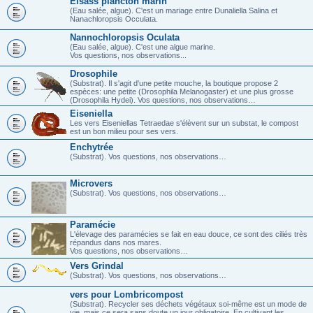
Elsass plancton marin
(Eau salée, algue). C'est un mariage entre Dunaliella Salina et
Nanachloropsis Occulata.
Nannochloropsis Oculata
(Eau salée, algue). C'est une algue marine.
Vos questions, nos observations...
Drosophile
(Substrat). Il s'agit d'une petite mouche, la boutique propose 2
espèces: une petite (Drosophila Melanogaster) et une plus grosse
(Drosophila Hydei). Vos questions, nos observations…
Eiseniella
Les vers Eiseniellas Tetraedae s'élèvent sur un substat, le compost
est un bon milieu pour ses vers.
Enchytrée
(Substrat). Vos questions, nos observations…
Microvers
(Substrat). Vos questions, nos observations…
Paramécie
L'élevage des paramécies se fait en eau douce, ce sont des ciliés très
répandus dans nos mares.
Vos questions, nos observations…
Vers Grindal
(Substrat). Vos questions, nos observations…
vers pour Lombricompost
(Substrat). Recycler ses déchets végétaux soi-même est un mode de
vie, mais ce sera sans doute un jour obligatoire. En cultivant les