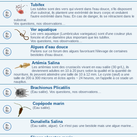
Tubifex
Les tubifex sont des vers qui vivent dans l'eau douce, s'ils disposent
d'un substrat, ils plantent une extrémité de leurs corps et ondulent
l'autre extrémité dans l'eau. En cas de danger, ils se rétractent dans le
substrat.
Vos questions, nos observations…
Ver aquatique
Les vers aquatique (Lumbriculus variegatus) sont d'une couleur plus
foncée et d'un diamètre plus important que les tubifex.
Vos questions, nos observations…
Algues d'eau douce
Parlons sur ce forum des algues favorisant l'élevage de certaines
bestioles d'eau douce.
Artémia Salina
Les artémias sont des crustacés vivant en eau salée (30 gr/L), ils
deviennent adultes en 10 à 20 jours selon la qualité et la quantité de
nourriture, ils peuvent atteindre une taille de 10 à 12 mm. Le cyste (œuf) a une
taille de 200 à 300 microns et éclos après ~ 24 heures, on l’appelle à ce stade un
nauplius.
Brachionus Plicatilis
(Eau salée). Vos questions, nos observations…
Copépode marin
(Eau salée).
Dunaliella Salina
(Eau salée, algue). Ce n'est pas une bestiole mais une algue marine...