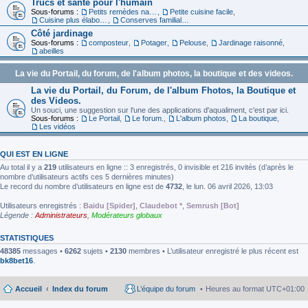
Trucs et santé pour l'humain
Sous-forums :
Petits remèdes naturels pour se sentir en forme
,
Petite cuisine facile
,
Cuisine plus élaborée
,
Conserves familiales
Côté jardinage
Sous-forums :
composteur
,
Potager
,
Pelouse
,
Jardinage raisonné
,
abeilles
La vie du Portail, du forum, de l'album photos, la boutique et des videos.
La vie du Portail, du Forum, de l'album Fhotos, la Boutique et
des Videos.
Un souci, une suggestion sur l'une des applications d'aqualiment, c'est par ici.
Sous-forums :
Le Portail
,
Le forum.
,
L'album photos
,
La boutique
,
Les vidéos
QUI EST EN LIGNE
Au total il y a
219
utilisateurs en ligne :: 3 enregistrés, 0 invisible et 216 invités (d’après le
nombre d’utilisateurs actifs ces 5 dernières minutes)
Le record du nombre d’utilisateurs en ligne est de
4732
, le lun. 06 avril 2026, 13:03
Utilisateurs enregistrés :
Baidu [Spider]
,
Claudebot *
,
Semrush [Bot]
Légende :
Administrateurs
,
Modérateurs globaux
STATISTIQUES
48385
messages •
6262
sujets •
2130
membres • L’utilisateur enregistré le plus récent est
bk8bet16
.
Accueil
Index du forum
L’équipe du forum
Heures au format
UTC+01:00