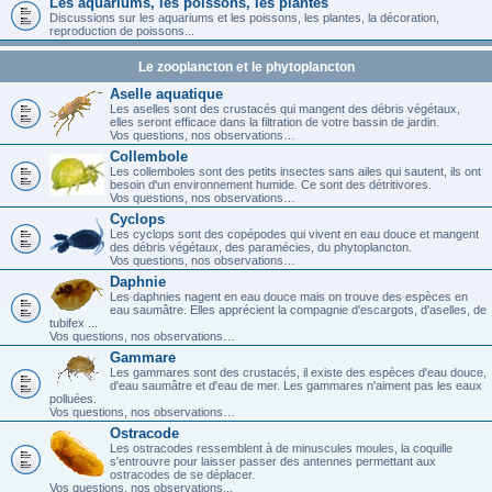
Les aquariums, les poissons, les plantes
Discussions sur les aquariums et les poissons, les plantes, la décoration,
reproduction de poissons...
Le zooplancton et le phytoplancton
Aselle aquatique
Les aselles sont des crustacés qui mangent des débris végétaux,
elles seront efficace dans la filtration de votre bassin de jardin.
Vos questions, nos observations…
Collembole
Les collemboles sont des petits insectes sans ailes qui sautent, ils ont
besoin d'un environnement humide. Ce sont des détritivores.
Vos questions, nos observations…
Cyclops
Les cyclops sont des copépodes qui vivent en eau douce et mangent
des débris végétaux, des paramécies, du phytoplancton.
Vos questions, nos observations…
Daphnie
Les daphnies nagent en eau douce mais on trouve des espèces en
eau saumâtre. Elles apprécient la compagnie d'escargots, d'aselles, de
tubifex ...
Vos questions, nos observations…
Gammare
Les gammares sont des crustacés, il existe des espèces d'eau douce,
d'eau saumâtre et d'eau de mer. Les gammares n'aiment pas les eaux
polluées.
Vos questions, nos observations…
Ostracode
Les ostracodes ressemblent à de minuscules moules, la coquille
s'entrouvre pour laisser passer des antennes permettant aux
ostracodes de se déplacer.
Vos questions, nos observations...