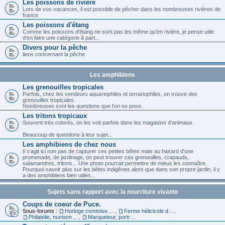
Les poissons de rivière
Lors de vos vacances, il est possible de pêcher dans les nombreuses rivières de
france
Les poissons d'étang
Comme les poissons d'étang ne sont pas les même qu'en rivière, je pense utile
d'en faire une catégorie à part...
Divers pour la pêche
liens concernant la pêche
Les amphibiens
Les grenouilles tropicales
Parfois, chez les vendeurs aquariophiles et terrariophiles, on trouve des
grenouilles tropicales.
Nombreuses sont les questions que l'on se pose.
Les tritons tropicaux
Souvent très colorés, on les voit parfois dans les magasins d'animaux.
Beaucoup de questions à leur sujet...
Les amphibiens de chez nous
Il s'agit ici non pas de capturer ces petites bêtes mais au hasard d'une
promenade, de jardinage, on peut trouver ces grenouilles, crapauds,
salamandres, tritons... Une photo pourrait permettre de mieux les connaître.
Pourquoi savoir plus sur les bêtes indigênes alors que dans son propre jardin, il y
a des amphibiens bien utiles...
Sujets sans rapport avec la nourriture vivante
Coups de coeur de Puce.
Sous-forums :
Horloge comtoise dans le 39
,
Ferme hélicicole dans le 68
,
Philatélie, numismatique et carte
,
Marqueteur, portraitiste