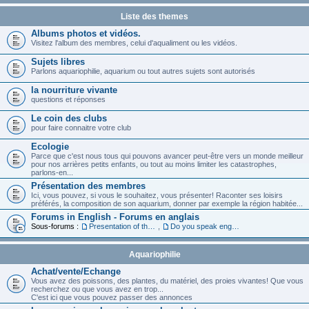
Liste des themes
Albums photos et vidéos.
Visitez l'album des membres, celui d'aqualiment ou les vidéos.
Sujets libres
Parlons aquariophilie, aquarium ou tout autres sujets sont autorisés
la nourriture vivante
questions et réponses
Le coin des clubs
pour faire connaitre votre club
Ecologie
Parce que c'est nous tous qui pouvons avancer peut-être vers un monde meilleur
pour nos arrières petits enfants, ou tout au moins limiter les catastrophes,
parlons-en...
Présentation des membres
Ici, vous pouvez, si vous le souhaitez, vous présenter! Raconter ses loisirs
préférés, la composition de son aquarium, donner par exemple la région habitée...
Forums in English - Forums en anglais
Sous-forums :
Presentation of the members in English
,
Do you speak english ?
Aquariophilie
Achat/vente/Echange
Vous avez des poissons, des plantes, du matériel, des proies vivantes! Que vous
recherchez ou que vous avez en trop...
C'est ici que vous pouvez passer des annonces