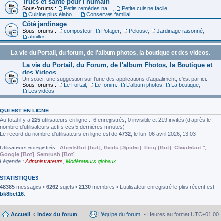
Trucs et santé pour l'humain
Sous-forums :
Petits remèdes naturels pour se sentir en forme
,
Petite cuisine facile
,
Cuisine plus élaborée
,
Conserves familiales
Côté jardinage
Sous-forums :
composteur
,
Potager
,
Pelouse
,
Jardinage raisonné
,
abeilles
La vie du Portail, du forum, de l'album photos, la boutique et des videos.
La vie du Portail, du Forum, de l'album Fhotos, la Boutique et
des Videos.
Un souci, une suggestion sur l'une des applications d'aqualiment, c'est par ici.
Sous-forums :
Le Portail
,
Le forum.
,
L'album photos
,
La boutique
,
Les vidéos
QUI EST EN LIGNE
Au total il y a
225
utilisateurs en ligne :: 6 enregistrés, 0 invisible et 219 invités (d’après le
nombre d’utilisateurs actifs ces 5 dernières minutes)
Le record du nombre d’utilisateurs en ligne est de
4732
, le lun. 06 avril 2026, 13:03
Utilisateurs enregistrés :
AhrefsBot [bot]
,
Baidu [Spider]
,
Bing [Bot]
,
Claudebot *
,
Google [Bot]
,
Semrush [Bot]
Légende :
Administrateurs
,
Modérateurs globaux
STATISTIQUES
48385
messages •
6262
sujets •
2130
membres • L’utilisateur enregistré le plus récent est
bk8bet16
.
Accueil
Index du forum
L’équipe du forum
Heures au format
UTC+01:00