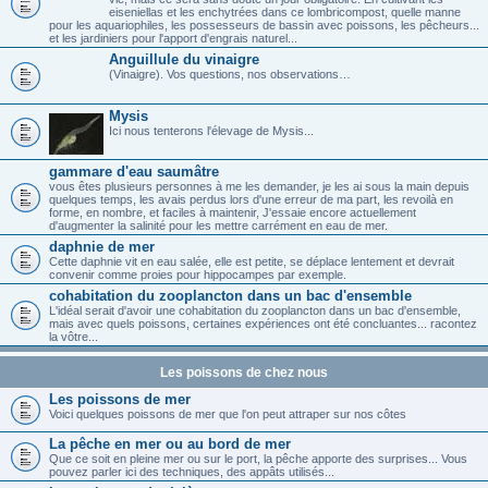
eiseniellas et les enchytrées dans ce lombricompost, quelle manne
pour les aquariophiles, les possesseurs de bassin avec poissons, les pêcheurs...
et les jardiniers pour l'apport d'engrais naturel...
Anguillule du vinaigre
(Vinaigre). Vos questions, nos observations…
Mysis
Ici nous tenterons l'élevage de Mysis...
gammare d'eau saumâtre
vous êtes plusieurs personnes à me les demander, je les ai sous la main depuis
quelques temps, les avais perdus lors d'une erreur de ma part, les revoilà en
forme, en nombre, et faciles à maintenir, J'essaie encore actuellement
d'augmenter la salinité pour les mettre carrément en eau de mer.
daphnie de mer
Cette daphnie vit en eau salée, elle est petite, se déplace lentement et devrait
convenir comme proies pour hippocampes par exemple.
cohabitation du zooplancton dans un bac d'ensemble
L'idéal serait d'avoir une cohabitation du zooplancton dans un bac d'ensemble,
mais avec quels poissons, certaines expériences ont été concluantes... racontez
la vôtre...
Les poissons de chez nous
Les poissons de mer
Voici quelques poissons de mer que l'on peut attraper sur nos côtes
La pêche en mer ou au bord de mer
Que ce soit en pleine mer ou sur le port, la pêche apporte des surprises... Vous
pouvez parler ici des techniques, des appâts utilisés...