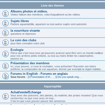
Liste des themes
Albums photos et vidéos.
Visitez l'album des membres, celui d'aqualiment ou les vidéos.
Sujets libres
Parlons aquariophilie, aquarium ou tout autres sujets sont autorisés
la nourriture vivante
questions et réponses
Le coin des clubs
pour faire connaitre votre club
Ecologie
Parce que c'est nous tous qui pouvons avancer peut-être vers un monde meilleur
pour nos arrières petits enfants, ou tout au moins limiter les catastrophes,
parlons-en...
Présentation des membres
Ici, vous pouvez, si vous le souhaitez, vous présenter! Raconter ses loisirs
préférés, la composition de son aquarium, donner par exemple la région habitée...
Forums in English - Forums en anglais
Sous-forums :
Presentation of the members in English
,
Do you speak english ?
Aquariophilie
Achat/vente/Echange
Vous avez des poissons, des plantes, du matériel, des proies vivantes! Que vous
recherchez ou que vous avez en trop...
C'est ici que vous pouvez passer des annonces