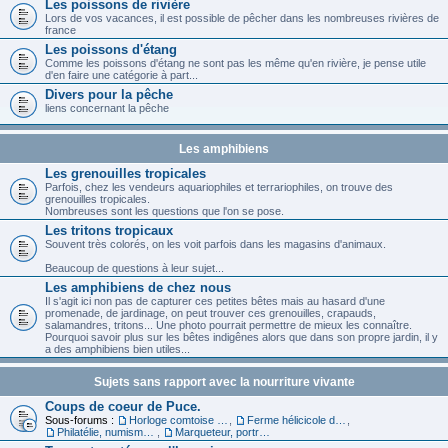
Les poissons de rivière
Lors de vos vacances, il est possible de pêcher dans les nombreuses rivières de
france
Les poissons d'étang
Comme les poissons d'étang ne sont pas les même qu'en rivière, je pense utile
d'en faire une catégorie à part...
Divers pour la pêche
liens concernant la pêche
Les amphibiens
Les grenouilles tropicales
Parfois, chez les vendeurs aquariophiles et terrariophiles, on trouve des
grenouilles tropicales.
Nombreuses sont les questions que l'on se pose.
Les tritons tropicaux
Souvent très colorés, on les voit parfois dans les magasins d'animaux.
Beaucoup de questions à leur sujet...
Les amphibiens de chez nous
Il s'agit ici non pas de capturer ces petites bêtes mais au hasard d'une
promenade, de jardinage, on peut trouver ces grenouilles, crapauds,
salamandres, tritons... Une photo pourrait permettre de mieux les connaître.
Pourquoi savoir plus sur les bêtes indigênes alors que dans son propre jardin, il y
a des amphibiens bien utiles...
Sujets sans rapport avec la nourriture vivante
Coups de coeur de Puce.
Sous-forums :
Horloge comtoise dans le 39
,
Ferme hélicicole dans le 68
,
Philatélie, numismatique et carte
,
Marqueteur, portraitiste