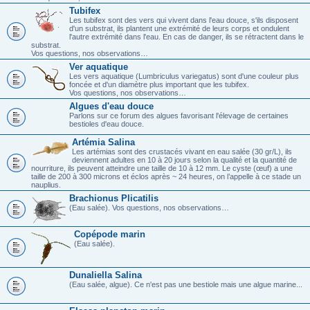
Tubifex
Les tubifex sont des vers qui vivent dans l'eau douce, s'ils disposent
d'un substrat, ils plantent une extrémité de leurs corps et ondulent
l'autre extrémité dans l'eau. En cas de danger, ils se rétractent dans le
substrat.
Vos questions, nos observations…
Ver aquatique
Les vers aquatique (Lumbriculus variegatus) sont d'une couleur plus
foncée et d'un diamètre plus important que les tubifex.
Vos questions, nos observations…
Algues d'eau douce
Parlons sur ce forum des algues favorisant l'élevage de certaines
bestioles d'eau douce.
Artémia Salina
Les artémias sont des crustacés vivant en eau salée (30 gr/L), ils
deviennent adultes en 10 à 20 jours selon la qualité et la quantité de
nourriture, ils peuvent atteindre une taille de 10 à 12 mm. Le cyste (œuf) a une
taille de 200 à 300 microns et éclos après ~ 24 heures, on l’appelle à ce stade un
nauplius.
Brachionus Plicatilis
(Eau salée). Vos questions, nos observations…
Copépode marin
(Eau salée).
Dunaliella Salina
(Eau salée, algue). Ce n'est pas une bestiole mais une algue marine...