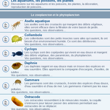
Les aquariums, les poissons, les plantes
Discussions sur les aquariums et les poissons, les plantes, la décoration,
reproduction de poissons...
Le zooplancton et le phytoplancton
Aselle aquatique
Les aselles sont des crustacés qui mangent des débris végétaux,
elles seront efficace dans la filtration de votre bassin de jardin.
Vos questions, nos observations…
Collembole
Les collemboles sont des petits insectes sans ailes qui sautent, ils ont
besoin d'un environnement humide. Ce sont des détritivores.
Vos questions, nos observations…
Cyclops
Les cyclops sont des copépodes qui vivent en eau douce et mangent
des débris végétaux, des paramécies, du phytoplancton.
Vos questions, nos observations…
Daphnie
Les daphnies nagent en eau douce mais on trouve des espèces en
eau saumâtre. Elles apprécient la compagnie d'escargots, d'aselles, de
tubifex ...
Vos questions, nos observations…
Gammare
Les gammares sont des crustacés, il existe des espèces d'eau douce,
d'eau saumâtre et d'eau de mer. Les gammares n'aiment pas les eaux
polluées.
Vos questions, nos observations…
Ostracode
Les ostracodes ressemblent à de minuscules moules, la coquille
s'entrouvre pour laisser passer des antennes permettant aux
ostracodes de se déplacer.
Vos questions, nos observations...