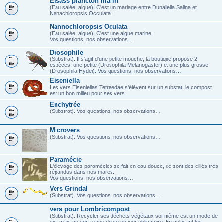
Elsass plancton marin
(Eau salée, algue). C'est un mariage entre Dunaliella Salina et
Nanachloropsis Occulata.
Nannochloropsis Oculata
(Eau salée, algue). C'est une algue marine.
Vos questions, nos observations...
Drosophile
(Substrat). Il s'agit d'une petite mouche, la boutique propose 2
espèces: une petite (Drosophila Melanogaster) et une plus grosse
(Drosophila Hydei). Vos questions, nos observations…
Eiseniella
Les vers Eiseniellas Tetraedae s'élèvent sur un substat, le compost
est un bon milieu pour ses vers.
Enchytrée
(Substrat). Vos questions, nos observations…
Microvers
(Substrat). Vos questions, nos observations…
Paramécie
L'élevage des paramécies se fait en eau douce, ce sont des ciliés très
répandus dans nos mares.
Vos questions, nos observations…
Vers Grindal
(Substrat). Vos questions, nos observations…
vers pour Lombricompost
(Substrat). Recycler ses déchets végétaux soi-même est un mode de
vie, mais ce sera sans doute un jour obligatoire. En cultivant les