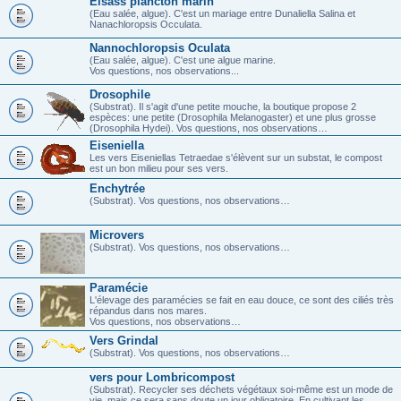
Elsass plancton marin
(Eau salée, algue). C'est un mariage entre Dunaliella Salina et
Nanachloropsis Occulata.
Nannochloropsis Oculata
(Eau salée, algue). C'est une algue marine.
Vos questions, nos observations...
Drosophile
(Substrat). Il s'agit d'une petite mouche, la boutique propose 2
espèces: une petite (Drosophila Melanogaster) et une plus grosse
(Drosophila Hydei). Vos questions, nos observations…
Eiseniella
Les vers Eiseniellas Tetraedae s'élèvent sur un substat, le compost
est un bon milieu pour ses vers.
Enchytrée
(Substrat). Vos questions, nos observations…
Microvers
(Substrat). Vos questions, nos observations…
Paramécie
L'élevage des paramécies se fait en eau douce, ce sont des ciliés très
répandus dans nos mares.
Vos questions, nos observations…
Vers Grindal
(Substrat). Vos questions, nos observations…
vers pour Lombricompost
(Substrat). Recycler ses déchets végétaux soi-même est un mode de
vie, mais ce sera sans doute un jour obligatoire. En cultivant les