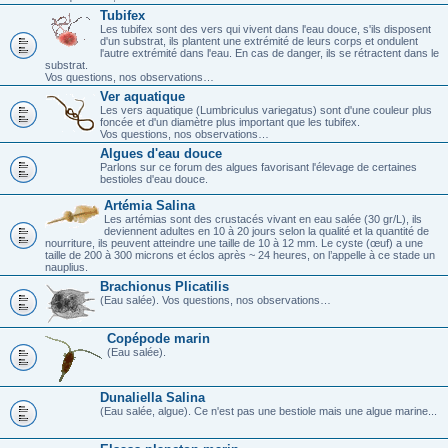
Tubifex
Les tubifex sont des vers qui vivent dans l'eau douce, s'ils disposent
d'un substrat, ils plantent une extrémité de leurs corps et ondulent
l'autre extrémité dans l'eau. En cas de danger, ils se rétractent dans le
substrat.
Vos questions, nos observations…
Ver aquatique
Les vers aquatique (Lumbriculus variegatus) sont d'une couleur plus
foncée et d'un diamètre plus important que les tubifex.
Vos questions, nos observations…
Algues d'eau douce
Parlons sur ce forum des algues favorisant l'élevage de certaines
bestioles d'eau douce.
Artémia Salina
Les artémias sont des crustacés vivant en eau salée (30 gr/L), ils
deviennent adultes en 10 à 20 jours selon la qualité et la quantité de
nourriture, ils peuvent atteindre une taille de 10 à 12 mm. Le cyste (œuf) a une
taille de 200 à 300 microns et éclos après ~ 24 heures, on l’appelle à ce stade un
nauplius.
Brachionus Plicatilis
(Eau salée). Vos questions, nos observations…
Copépode marin
(Eau salée).
Dunaliella Salina
(Eau salée, algue). Ce n'est pas une bestiole mais une algue marine...