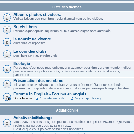
Liste des themes
Albums photos et vidéos.
Visitez l'album des membres, celui d'aqualiment ou les vidéos.
Sujets libres
Parlons aquariophilie, aquarium ou tout autres sujets sont autorisés
la nourriture vivante
questions et réponses
Le coin des clubs
pour faire connaitre votre club
Ecologie
Parce que c'est nous tous qui pouvons avancer peut-être vers un monde meilleur
pour nos arrières petits enfants, ou tout au moins limiter les catastrophes,
parlons-en...
Présentation des membres
Ici, vous pouvez, si vous le souhaitez, vous présenter! Raconter ses loisirs
préférés, la composition de son aquarium, donner par exemple la région habitée...
Forums in English - Forums en anglais
Sous-forums :
Presentation of the members in English
,
Do you speak english ?
Aquariophilie
Achat/vente/Echange
Vous avez des poissons, des plantes, du matériel, des proies vivantes! Que vous
recherchez ou que vous avez en trop...
C'est ici que vous pouvez passer des annonces