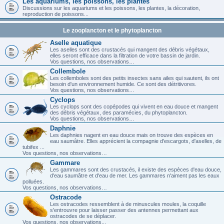
Les aquariums, les poissons, les plantes
Discussions sur les aquariums et les poissons, les plantes, la décoration,
reproduction de poissons...
Le zooplancton et le phytoplancton
Aselle aquatique
Les aselles sont des crustacés qui mangent des débris végétaux,
elles seront efficace dans la filtration de votre bassin de jardin.
Vos questions, nos observations…
Collembole
Les collemboles sont des petits insectes sans ailes qui sautent, ils ont
besoin d'un environnement humide. Ce sont des détritivores.
Vos questions, nos observations…
Cyclops
Les cyclops sont des copépodes qui vivent en eau douce et mangent
des débris végétaux, des paramécies, du phytoplancton.
Vos questions, nos observations…
Daphnie
Les daphnies nagent en eau douce mais on trouve des espèces en
eau saumâtre. Elles apprécient la compagnie d'escargots, d'aselles, de
tubifex ...
Vos questions, nos observations…
Gammare
Les gammares sont des crustacés, il existe des espèces d'eau douce,
d'eau saumâtre et d'eau de mer. Les gammares n'aiment pas les eaux
polluées.
Vos questions, nos observations…
Ostracode
Les ostracodes ressemblent à de minuscules moules, la coquille
s'entrouvre pour laisser passer des antennes permettant aux
ostracodes de se déplacer.
Vos questions, nos observations...