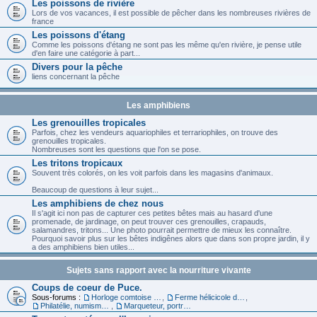
Les poissons de rivière
Lors de vos vacances, il est possible de pêcher dans les nombreuses rivières de
france
Les poissons d'étang
Comme les poissons d'étang ne sont pas les même qu'en rivière, je pense utile
d'en faire une catégorie à part...
Divers pour la pêche
liens concernant la pêche
Les amphibiens
Les grenouilles tropicales
Parfois, chez les vendeurs aquariophiles et terrariophiles, on trouve des
grenouilles tropicales.
Nombreuses sont les questions que l'on se pose.
Les tritons tropicaux
Souvent très colorés, on les voit parfois dans les magasins d'animaux.
Beaucoup de questions à leur sujet...
Les amphibiens de chez nous
Il s'agit ici non pas de capturer ces petites bêtes mais au hasard d'une
promenade, de jardinage, on peut trouver ces grenouilles, crapauds,
salamandres, tritons... Une photo pourrait permettre de mieux les connaître.
Pourquoi savoir plus sur les bêtes indigênes alors que dans son propre jardin, il y
a des amphibiens bien utiles...
Sujets sans rapport avec la nourriture vivante
Coups de coeur de Puce.
Sous-forums :
Horloge comtoise dans le 39
,
Ferme hélicicole dans le 68
,
Philatélie, numismatique et carte
,
Marqueteur, portraitiste