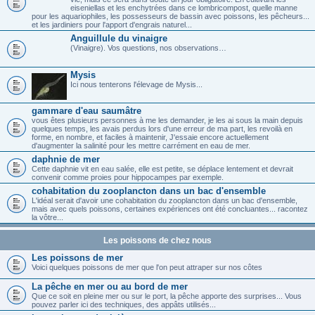
eiseniellas et les enchytrées dans ce lombricompost, quelle manne
pour les aquariophiles, les possesseurs de bassin avec poissons, les pêcheurs...
et les jardiniers pour l'apport d'engrais naturel...
Anguillule du vinaigre
(Vinaigre). Vos questions, nos observations…
Mysis
Ici nous tenterons l'élevage de Mysis...
gammare d'eau saumâtre
vous êtes plusieurs personnes à me les demander, je les ai sous la main depuis
quelques temps, les avais perdus lors d'une erreur de ma part, les revoilà en
forme, en nombre, et faciles à maintenir, J'essaie encore actuellement
d'augmenter la salinité pour les mettre carrément en eau de mer.
daphnie de mer
Cette daphnie vit en eau salée, elle est petite, se déplace lentement et devrait
convenir comme proies pour hippocampes par exemple.
cohabitation du zooplancton dans un bac d'ensemble
L'idéal serait d'avoir une cohabitation du zooplancton dans un bac d'ensemble,
mais avec quels poissons, certaines expériences ont été concluantes... racontez
la vôtre...
Les poissons de chez nous
Les poissons de mer
Voici quelques poissons de mer que l'on peut attraper sur nos côtes
La pêche en mer ou au bord de mer
Que ce soit en pleine mer ou sur le port, la pêche apporte des surprises... Vous
pouvez parler ici des techniques, des appâts utilisés...