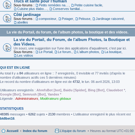
Trucs et santé pour l'humain
Sous-forums :
Petits remèdes naturels pour se sentir en forme
,
Petite cuisine facile
,
Cuisine plus élaborée
,
Conserves familiales
Côté jardinage
Sous-forums :
composteur
,
Potager
,
Pelouse
,
Jardinage raisonné
,
abeilles
La vie du Portail, du forum, de l'album photos, la boutique et des videos.
La vie du Portail, du Forum, de l'album Fhotos, la Boutique et
des Videos.
Un souci, une suggestion sur l'une des applications d'aqualiment, c'est par ici.
Sous-forums :
Le Portail
,
Le forum.
,
L'album photos
,
La boutique
,
Les vidéos
QUI EST EN LIGNE
Au total il y a
84
utilisateurs en ligne :: 7 enregistrés, 0 invisible et 77 invités (d’après le
nombre d’utilisateurs actifs ces 5 dernières minutes)
Le record du nombre d’utilisateurs en ligne est de
4732
, le lun. 06 avril 2026, 13:03
Utilisateurs enregistrés :
AhrefsBot [bot]
,
Baidu [Spider]
,
Bing [Bot]
,
Claudebot *
,
Google [Bot]
,
Semrush [Bot]
,
Yandex *
Légende :
Administrateurs
,
Modérateurs globaux
STATISTIQUES
48385
messages •
6262
sujets •
2130
membres • L’utilisateur enregistré le plus récent est
bk8bet16
.
Accueil
Index du forum
L’équipe du forum
Heures au format
UTC+01:00