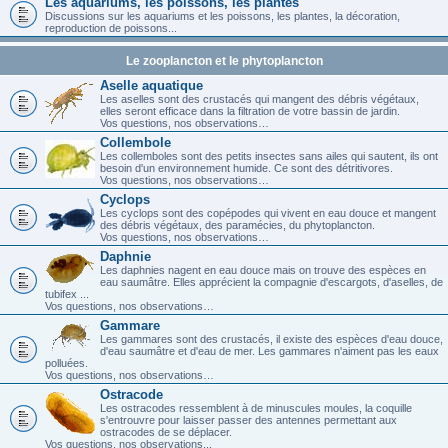
Les aquariums, les poissons, les plantes
Discussions sur les aquariums et les poissons, les plantes, la décoration,
reproduction de poissons...
Le zooplancton et le phytoplancton
Aselle aquatique
Les aselles sont des crustacés qui mangent des débris végétaux,
elles seront efficace dans la filtration de votre bassin de jardin.
Vos questions, nos observations…
Collembole
Les collemboles sont des petits insectes sans ailes qui sautent, ils ont
besoin d'un environnement humide. Ce sont des détritivores.
Vos questions, nos observations…
Cyclops
Les cyclops sont des copépodes qui vivent en eau douce et mangent
des débris végétaux, des paramécies, du phytoplancton.
Vos questions, nos observations…
Daphnie
Les daphnies nagent en eau douce mais on trouve des espèces en
eau saumâtre. Elles apprécient la compagnie d'escargots, d'aselles, de
tubifex ...
Vos questions, nos observations…
Gammare
Les gammares sont des crustacés, il existe des espèces d'eau douce,
d'eau saumâtre et d'eau de mer. Les gammares n'aiment pas les eaux
polluées.
Vos questions, nos observations…
Ostracode
Les ostracodes ressemblent à de minuscules moules, la coquille
s'entrouvre pour laisser passer des antennes permettant aux
ostracodes de se déplacer.
Vos questions, nos observations...