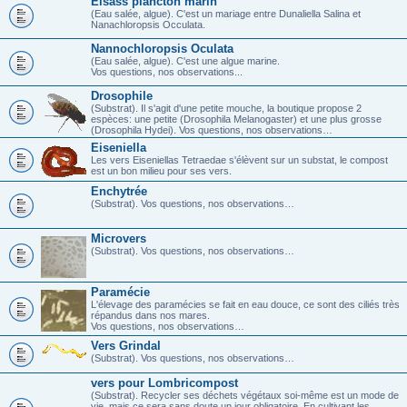
Elsass plancton marin
(Eau salée, algue). C'est un mariage entre Dunaliella Salina et
Nanachloropsis Occulata.
Nannochloropsis Oculata
(Eau salée, algue). C'est une algue marine.
Vos questions, nos observations...
Drosophile
(Substrat). Il s'agit d'une petite mouche, la boutique propose 2
espèces: une petite (Drosophila Melanogaster) et une plus grosse
(Drosophila Hydei). Vos questions, nos observations…
Eiseniella
Les vers Eiseniellas Tetraedae s'élèvent sur un substat, le compost
est un bon milieu pour ses vers.
Enchytrée
(Substrat). Vos questions, nos observations…
Microvers
(Substrat). Vos questions, nos observations…
Paramécie
L'élevage des paramécies se fait en eau douce, ce sont des ciliés très
répandus dans nos mares.
Vos questions, nos observations…
Vers Grindal
(Substrat). Vos questions, nos observations…
vers pour Lombricompost
(Substrat). Recycler ses déchets végétaux soi-même est un mode de
vie, mais ce sera sans doute un jour obligatoire. En cultivant les