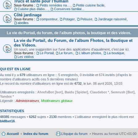
Trucs et santé pour l'humain
Sous-forums :
Petits remèdes naturels pour se sentir en forme
,
Petite cuisine facile
,
Cuisine plus élaborée
,
Conserves familiales
Côté jardinage
Sous-forums :
composteur
,
Potager
,
Pelouse
,
Jardinage raisonné
,
abeilles
La vie du Portail, du forum, de l'album photos, la boutique et des videos.
La vie du Portail, du Forum, de l'album Fhotos, la Boutique et
des Videos.
Un souci, une suggestion sur l'une des applications d'aqualiment, c'est par ici.
Sous-forums :
Le Portail
,
Le forum.
,
L'album photos
,
La boutique
,
Les vidéos
QUI EST EN LIGNE
Au total il y a
679
utilisateurs en ligne :: 5 enregistrés, 0 invisible et 674 invités (d’après le
nombre d’utilisateurs actifs ces 5 dernières minutes)
Le record du nombre d’utilisateurs en ligne est de
4732
, le lun. 06 avril 2026, 13:03
Utilisateurs enregistrés :
AhrefsBot [bot]
,
Baidu [Spider]
,
Claudebot *
,
Semrush [Bot]
,
Yandex *
Légende :
Administrateurs
,
Modérateurs globaux
STATISTIQUES
48385
messages •
6262
sujets •
2130
membres • L’utilisateur enregistré le plus récent est
bk8bet16
.
Accueil
Index du forum
L’équipe du forum
Heures au format
UTC+01:00