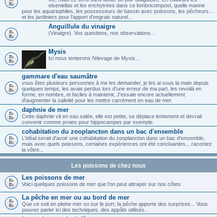
eiseniellas et les enchytrées dans ce lombricompost, quelle manne
pour les aquariophiles, les possesseurs de bassin avec poissons, les pêcheurs...
et les jardiniers pour l'apport d'engrais naturel...
Anguillule du vinaigre
(Vinaigre). Vos questions, nos observations…
Mysis
Ici nous tenterons l'élevage de Mysis...
gammare d'eau saumâtre
vous êtes plusieurs personnes à me les demander, je les ai sous la main depuis
quelques temps, les avais perdus lors d'une erreur de ma part, les revoilà en
forme, en nombre, et faciles à maintenir, J'essaie encore actuellement
d'augmenter la salinité pour les mettre carrément en eau de mer.
daphnie de mer
Cette daphnie vit en eau salée, elle est petite, se déplace lentement et devrait
convenir comme proies pour hippocampes par exemple.
cohabitation du zooplancton dans un bac d'ensemble
L'idéal serait d'avoir une cohabitation du zooplancton dans un bac d'ensemble,
mais avec quels poissons, certaines expériences ont été concluantes... racontez
la vôtre...
Les poissons de chez nous
Les poissons de mer
Voici quelques poissons de mer que l'on peut attraper sur nos côtes
La pêche en mer ou au bord de mer
Que ce soit en pleine mer ou sur le port, la pêche apporte des surprises... Vous
pouvez parler ici des techniques, des appâts utilisés...