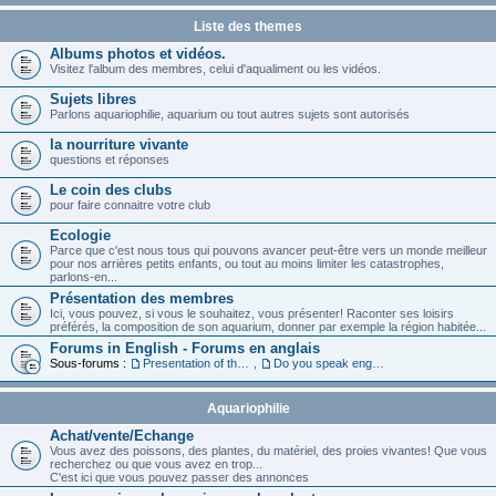
Liste des themes
Albums photos et vidéos.
Visitez l'album des membres, celui d'aqualiment ou les vidéos.
Sujets libres
Parlons aquariophilie, aquarium ou tout autres sujets sont autorisés
la nourriture vivante
questions et réponses
Le coin des clubs
pour faire connaitre votre club
Ecologie
Parce que c'est nous tous qui pouvons avancer peut-être vers un monde meilleur
pour nos arrières petits enfants, ou tout au moins limiter les catastrophes,
parlons-en...
Présentation des membres
Ici, vous pouvez, si vous le souhaitez, vous présenter! Raconter ses loisirs
préférés, la composition de son aquarium, donner par exemple la région habitée...
Forums in English - Forums en anglais
Sous-forums :
Presentation of the members in English
,
Do you speak english ?
Aquariophilie
Achat/vente/Echange
Vous avez des poissons, des plantes, du matériel, des proies vivantes! Que vous
recherchez ou que vous avez en trop...
C'est ici que vous pouvez passer des annonces