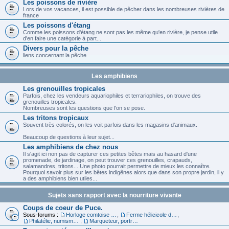
Les poissons de rivière
Lors de vos vacances, il est possible de pêcher dans les nombreuses rivières de
france
Les poissons d'étang
Comme les poissons d'étang ne sont pas les même qu'en rivière, je pense utile
d'en faire une catégorie à part...
Divers pour la pêche
liens concernant la pêche
Les amphibiens
Les grenouilles tropicales
Parfois, chez les vendeurs aquariophiles et terrariophiles, on trouve des
grenouilles tropicales.
Nombreuses sont les questions que l'on se pose.
Les tritons tropicaux
Souvent très colorés, on les voit parfois dans les magasins d'animaux.
Beaucoup de questions à leur sujet...
Les amphibiens de chez nous
Il s'agit ici non pas de capturer ces petites bêtes mais au hasard d'une
promenade, de jardinage, on peut trouver ces grenouilles, crapauds,
salamandres, tritons... Une photo pourrait permettre de mieux les connaître.
Pourquoi savoir plus sur les bêtes indigênes alors que dans son propre jardin, il y
a des amphibiens bien utiles...
Sujets sans rapport avec la nourriture vivante
Coups de coeur de Puce.
Sous-forums :
Horloge comtoise dans le 39
,
Ferme hélicicole dans le 68
,
Philatélie, numismatique et carte
,
Marqueteur, portraitiste