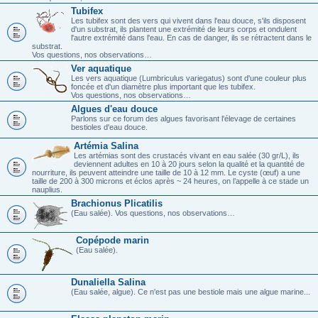
Tubifex
Les tubifex sont des vers qui vivent dans l'eau douce, s'ils disposent
d'un substrat, ils plantent une extrémité de leurs corps et ondulent
l'autre extrémité dans l'eau. En cas de danger, ils se rétractent dans le
substrat.
Vos questions, nos observations…
Ver aquatique
Les vers aquatique (Lumbriculus variegatus) sont d'une couleur plus
foncée et d'un diamètre plus important que les tubifex.
Vos questions, nos observations…
Algues d'eau douce
Parlons sur ce forum des algues favorisant l'élevage de certaines
bestioles d'eau douce.
Artémia Salina
Les artémias sont des crustacés vivant en eau salée (30 gr/L), ils
deviennent adultes en 10 à 20 jours selon la qualité et la quantité de
nourriture, ils peuvent atteindre une taille de 10 à 12 mm. Le cyste (œuf) a une
taille de 200 à 300 microns et éclos après ~ 24 heures, on l’appelle à ce stade un
nauplius.
Brachionus Plicatilis
(Eau salée). Vos questions, nos observations…
Copépode marin
(Eau salée).
Dunaliella Salina
(Eau salée, algue). Ce n'est pas une bestiole mais une algue marine...