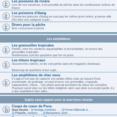
Les poissons de rivière
Lors de vos vacances, il est possible de pêcher dans les nombreuses rivières de
france
Les poissons d'étang
Comme les poissons d'étang ne sont pas les même qu'en rivière, je pense utile
d'en faire une catégorie à part...
Divers pour la pêche
liens concernant la pêche
Les amphibiens
Les grenouilles tropicales
Parfois, chez les vendeurs aquariophiles et terrariophiles, on trouve des
grenouilles tropicales.
Nombreuses sont les questions que l'on se pose.
Les tritons tropicaux
Souvent très colorés, on les voit parfois dans les magasins d'animaux.
Beaucoup de questions à leur sujet...
Les amphibiens de chez nous
Il s'agit ici non pas de capturer ces petites bêtes mais au hasard d'une
promenade, de jardinage, on peut trouver ces grenouilles, crapauds,
salamandres, tritons... Une photo pourrait permettre de mieux les connaître.
Pourquoi savoir plus sur les bêtes indigênes alors que dans son propre jardin, il y
a des amphibiens bien utiles...
Sujets sans rapport avec la nourriture vivante
Coups de coeur de Puce.
Sous-forums :
Horloge comtoise dans le 39
,
Ferme hélicicole dans le 68
,
Philatélie, numismatique et carte
,
Marqueteur, portraitiste