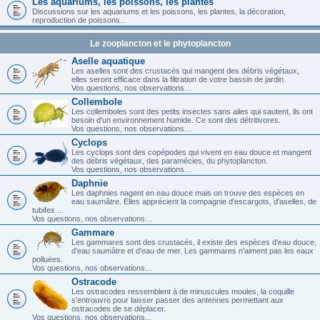
Les aquariums, les poissons, les plantes
Discussions sur les aquariums et les poissons, les plantes, la décoration,
reproduction de poissons...
Le zooplancton et le phytoplancton
Aselle aquatique
Les aselles sont des crustacés qui mangent des débris végétaux,
elles seront efficace dans la filtration de votre bassin de jardin.
Vos questions, nos observations…
Collembole
Les collemboles sont des petits insectes sans ailes qui sautent, ils ont
besoin d'un environnement humide. Ce sont des détritivores.
Vos questions, nos observations…
Cyclops
Les cyclops sont des copépodes qui vivent en eau douce et mangent
des débris végétaux, des paramécies, du phytoplancton.
Vos questions, nos observations…
Daphnie
Les daphnies nagent en eau douce mais on trouve des espèces en
eau saumâtre. Elles apprécient la compagnie d'escargots, d'aselles, de
tubifex ...
Vos questions, nos observations…
Gammare
Les gammares sont des crustacés, il existe des espèces d'eau douce,
d'eau saumâtre et d'eau de mer. Les gammares n'aiment pas les eaux
polluées.
Vos questions, nos observations…
Ostracode
Les ostracodes ressemblent à de minuscules moules, la coquille
s'entrouvre pour laisser passer des antennes permettant aux
ostracodes de se déplacer.
Vos questions, nos observations...