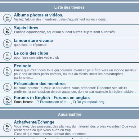
Liste des themes
Albums photos et vidéos.
Visitez l'album des membres, celui d'aqualiment ou les vidéos.
Sujets libres
Parlons aquariophilie, aquarium ou tout autres sujets sont autorisés
la nourriture vivante
questions et réponses
Le coin des clubs
pour faire connaitre votre club
Ecologie
Parce que c'est nous tous qui pouvons avancer peut-être vers un monde meilleur
pour nos arrières petits enfants, ou tout au moins limiter les catastrophes,
parlons-en...
Présentation des membres
Ici, vous pouvez, si vous le souhaitez, vous présenter! Raconter ses loisirs
préférés, la composition de son aquarium, donner par exemple la région habitée...
Forums in English - Forums en anglais
Sous-forums :
Presentation of the members in English
,
Do you speak english ?
Aquariophilie
Achat/vente/Echange
Vous avez des poissons, des plantes, du matériel, des proies vivantes! Que vous
recherchez ou que vous avez en trop...
C'est ici que vous pouvez passer des annonces