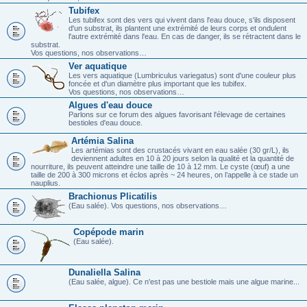
Tubifex
Les tubifex sont des vers qui vivent dans l'eau douce, s'ils disposent
d'un substrat, ils plantent une extrémité de leurs corps et ondulent
l'autre extrémité dans l'eau. En cas de danger, ils se rétractent dans le
substrat.
Vos questions, nos observations…
Ver aquatique
Les vers aquatique (Lumbriculus variegatus) sont d'une couleur plus
foncée et d'un diamètre plus important que les tubifex.
Vos questions, nos observations…
Algues d'eau douce
Parlons sur ce forum des algues favorisant l'élevage de certaines
bestioles d'eau douce.
Artémia Salina
Les artémias sont des crustacés vivant en eau salée (30 gr/L), ils
deviennent adultes en 10 à 20 jours selon la qualité et la quantité de
nourriture, ils peuvent atteindre une taille de 10 à 12 mm. Le cyste (œuf) a une
taille de 200 à 300 microns et éclos après ~ 24 heures, on l’appelle à ce stade un
nauplius.
Brachionus Plicatilis
(Eau salée). Vos questions, nos observations…
Copépode marin
(Eau salée).
Dunaliella Salina
(Eau salée, algue). Ce n'est pas une bestiole mais une algue marine...