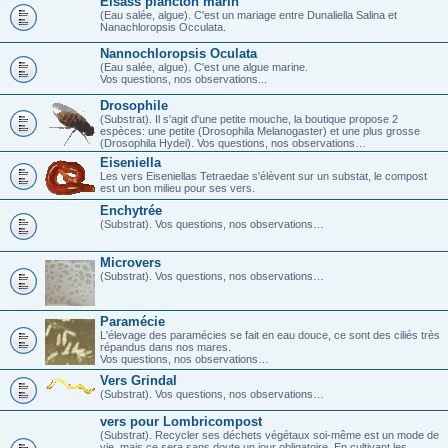
Elsass plancton marin
(Eau salée, algue). C'est un mariage entre Dunaliella Salina et
Nanachloropsis Occulata.
Nannochloropsis Oculata
(Eau salée, algue). C'est une algue marine.
Vos questions, nos observations...
Drosophile
(Substrat). Il s'agit d'une petite mouche, la boutique propose 2
espèces: une petite (Drosophila Melanogaster) et une plus grosse
(Drosophila Hydei). Vos questions, nos observations…
Eiseniella
Les vers Eiseniellas Tetraedae s'élèvent sur un substat, le compost
est un bon milieu pour ses vers.
Enchytrée
(Substrat). Vos questions, nos observations…
Microvers
(Substrat). Vos questions, nos observations…
Paramécie
L'élevage des paramécies se fait en eau douce, ce sont des ciliés très
répandus dans nos mares.
Vos questions, nos observations…
Vers Grindal
(Substrat). Vos questions, nos observations…
vers pour Lombricompost
(Substrat). Recycler ses déchets végétaux soi-même est un mode de
vie, mais ce sera sans doute un jour obligatoire. En cultivant les