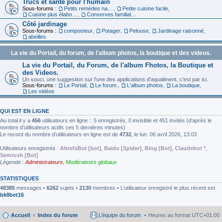
Trucs et santé pour l'humain
Sous-forums :
Petits remèdes naturels pour se sentir en forme
,
Petite cuisine facile
,
Cuisine plus élaborée
,
Conserves familiales
Côté jardinage
Sous-forums :
composteur
,
Potager
,
Pelouse
,
Jardinage raisonné
,
abeilles
La vie du Portail, du forum, de l'album photos, la boutique et des videos.
La vie du Portail, du Forum, de l'album Fhotos, la Boutique et
des Videos.
Un souci, une suggestion sur l'une des applications d'aqualiment, c'est par ici.
Sous-forums :
Le Portail
,
Le forum.
,
L'album photos
,
La boutique
,
Les vidéos
QUI EST EN LIGNE
Au total il y a
456
utilisateurs en ligne :: 5 enregistrés, 0 invisible et 451 invités (d’après le
nombre d’utilisateurs actifs ces 5 dernières minutes)
Le record du nombre d’utilisateurs en ligne est de
4732
, le lun. 06 avril 2026, 13:03
Utilisateurs enregistrés :
AhrefsBot [bot]
,
Baidu [Spider]
,
Bing [Bot]
,
Claudebot *
,
Semrush [Bot]
Légende :
Administrateurs
,
Modérateurs globaux
STATISTIQUES
48385
messages •
6262
sujets •
2130
membres • L’utilisateur enregistré le plus récent est
bk8bet16
.
Accueil
Index du forum
L’équipe du forum
Heures au format
UTC+01:00