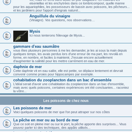
eiseniellas et les enchytrées dans ce lombricompost, quelle manne
pour les aquariophiles, les possesseurs de bassin avec poissons, les pêcheurs...
et les jardiniers pour l'apport d'engrais naturel...
Anguillule du vinaigre
(Vinaigre). Vos questions, nos observations…
Mysis
Ici nous tenterons l'élevage de Mysis...
gammare d'eau saumâtre
vous êtes plusieurs personnes à me les demander, je les ai sous la main depuis
quelques temps, les avais perdus lors d'une erreur de ma part, les revoilà en
forme, en nombre, et faciles à maintenir, J'essaie encore actuellement
d'augmenter la salinité pour les mettre carrément en eau de mer.
daphnie de mer
Cette daphnie vit en eau salée, elle est petite, se déplace lentement et devrait
convenir comme proies pour hippocampes par exemple.
cohabitation du zooplancton dans un bac d'ensemble
L'idéal serait d'avoir une cohabitation du zooplancton dans un bac d'ensemble,
mais avec quels poissons, certaines expériences ont été concluantes... racontez
la vôtre...
Les poissons de chez nous
Les poissons de mer
Voici quelques poissons de mer que l'on peut attraper sur nos côtes
La pêche en mer ou au bord de mer
Que ce soit en pleine mer ou sur le port, la pêche apporte des surprises... Vous
pouvez parler ici des techniques, des appâts utilisés...