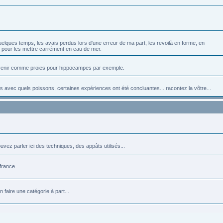
elques temps, les avais perdus lors d'une erreur de ma part, les revoilà en forme, en
té pour les mettre carrément en eau de mer.
convenir comme proies pour hippocampes par exemple.
s avec quels poissons, certaines expériences ont été concluantes... racontez la vôtre...
vez parler ici des techniques, des appâts utilisés...
 france
faire une catégorie à part...