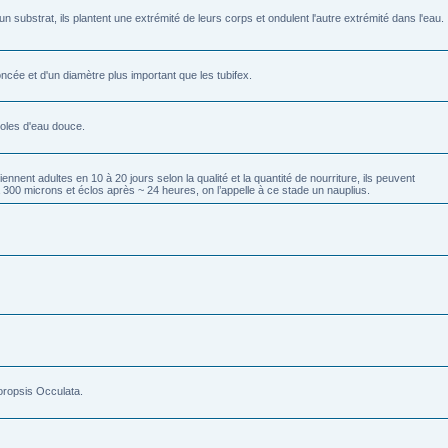
un substrat, ils plantent une extrémité de leurs corps et ondulent l'autre extrémité dans l'eau.
ncée et d'un diamètre plus important que les tubifex.
ioles d'eau douce.
nnent adultes en 10 à 20 jours selon la qualité et la quantité de nourriture, ils peuvent
à 300 microns et éclos après ~ 24 heures, on l’appelle à ce stade un nauplius.
loropsis Occulata.