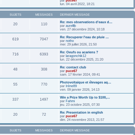
par
puce67
lun. 04 avril 2022, 18:21
SUJETS
MESSAGES
DERNIER MESSAGE
Re: mes observations d'eaux d…
20
110
par
aurelllb
ven. 27 décembre 2024, 10:18
Re: Recuperer l'eau de pluie …
619
7047
par
notho
mer. 29 juillet 2026, 21:50
Re: Oeufs ou acariens ?
716
6393
par
laragonchik12
lun. 22 décembre 2025, 21:20
Re: contact club
48
308
par
puce67
sam. 17 février 2024, 09:41
Photovoltaïque et élevages aq…
55
770
par
Irène89
ven. 09 janvier 2026, 14:13
Win a Prize Worth Up to $100,…
337
1497
par
Fahmi
jeu. 23 octobre 2025, 07:30
Re: Presentation in english
20
72
par
puce67
dim. 24 novembre 2013, 21:57
SUJETS
MESSAGES
DERNIER MESSAGE