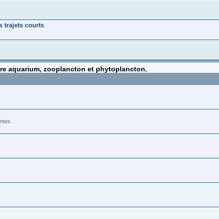
 trajets courts
tre aquarium, zooplancton et phytoplancton.
ntes.