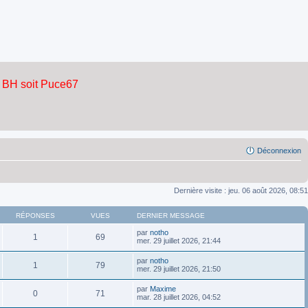
Déconnexion
Dernière visite : jeu. 06 août 2026, 08:51
RÉPONSES
VUES
DERNIER MESSAGE
par
notho
1
69
mer. 29 juillet 2026, 21:44
par
notho
1
79
mer. 29 juillet 2026, 21:50
par
Maxime
0
71
mar. 28 juillet 2026, 04:52