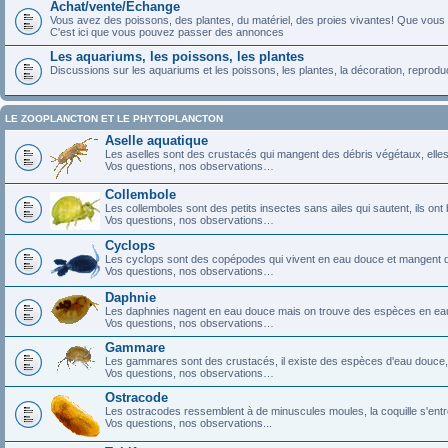
Achat/vente/Echange
Vous avez des poissons, des plantes, du matériel, des proies vivantes! Que vous
C'est ici que vous pouvez passer des annonces
Les aquariums, les poissons, les plantes
Discussions sur les aquariums et les poissons, les plantes, la décoration, reprodu
LE ZOOPLANCTON ET LE PHYTOPLANCTON
Aselle aquatique
Les aselles sont des crustacés qui mangent des débris végétaux, elles se
Vos questions, nos observations…
Collembole
Les collemboles sont des petits insectes sans ailes qui sautent, ils on
Vos questions, nos observations…
Cyclops
Les cyclops sont des copépodes qui vivent en eau douce et mangent d
Vos questions, nos observations…
Daphnie
Les daphnies nagent en eau douce mais on trouve des espèces en eau sa
Vos questions, nos observations…
Gammare
Les gammares sont des crustacés, il existe des espèces d'eau douce,
Vos questions, nos observations…
Ostracode
Les ostracodes ressemblent à de minuscules moules, la coquille s'ent
Vos questions, nos observations...