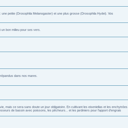
s: une petite (Drosophila Melanogaster) et une plus grosse (Drosophila Hydei). Vos
t un bon milieu pour ses vers.
ès répandus dans nos mares.
 mais ce sera sans doute un jour obligatoire. En cultivant les eiseniellas et les enchytrées
seurs de bassin avec poissons, les pêcheurs... et les jardiniers pour l'apport d'engrais