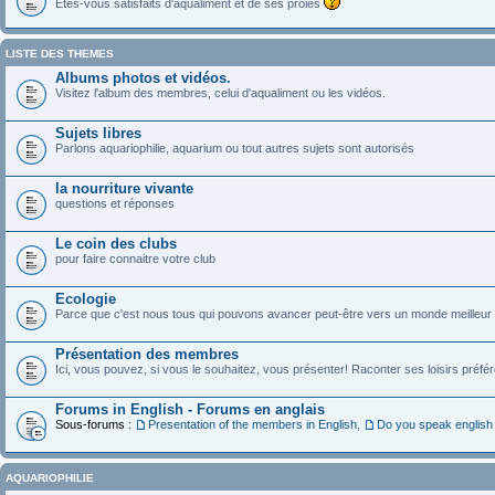
Etes-vous satisfaits d'aqualiment et de ses proies
LISTE DES THEMES
Albums photos et vidéos.
Visitez l'album des membres, celui d'aqualiment ou les vidéos.
Sujets libres
Parlons aquariophilie, aquarium ou tout autres sujets sont autorisés
la nourriture vivante
questions et réponses
Le coin des clubs
pour faire connaitre votre club
Ecologie
Parce que c'est nous tous qui pouvons avancer peut-être vers un monde meilleur pou
Présentation des membres
Ici, vous pouvez, si vous le souhaitez, vous présenter! Raconter ses loisirs préfé
Forums in English - Forums en anglais
Sous-forums :
Presentation of the members in English
,
Do you speak english
AQUARIOPHILIE