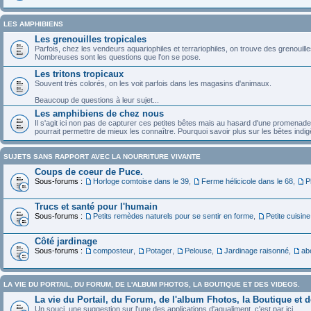
LES AMPHIBIENS
Les grenouilles tropicales
Parfois, chez les vendeurs aquariophiles et terrariophiles, on trouve des grenouille
Nombreuses sont les questions que l'on se pose.
Les tritons tropicaux
Souvent très colorés, on les voit parfois dans les magasins d'animaux.
Beaucoup de questions à leur sujet...
Les amphibiens de chez nous
Il s'agit ici non pas de capturer ces petites bêtes mais au hasard d'une promenade
pourrait permettre de mieux les connaître. Pourquoi savoir plus sur les bêtes indigê
SUJETS SANS RAPPORT AVEC LA NOURRITURE VIVANTE
Coups de coeur de Puce.
Sous-forums :
Horloge comtoise dans le 39
,
Ferme hélicicole dans le 68
,
P
Trucs et santé pour l'humain
Sous-forums :
Petits remèdes naturels pour se sentir en forme
,
Petite cuisine
Côté jardinage
Sous-forums :
composteur
,
Potager
,
Pelouse
,
Jardinage raisonné
,
abe
LA VIE DU PORTAIL, DU FORUM, DE L'ALBUM PHOTOS, LA BOUTIQUE ET DES VIDEOS.
La vie du Portail, du Forum, de l'album Fhotos, la Boutique et 
Un souci, une suggestion sur l'une des applications d'aqualiment, c'est par ici.