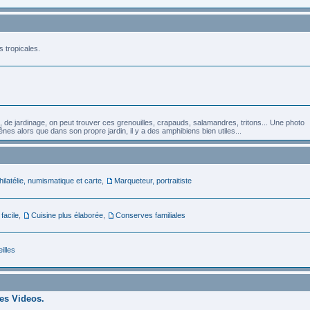
s tropicales.
, de jardinage, on peut trouver ces grenouilles, crapauds, salamandres, tritons... Une photo
nes alors que dans son propre jardin, il y a des amphibiens bien utiles...
hilatélie, numismatique et carte
,
Marqueteur, portraitiste
 facile
,
Cuisine plus élaborée
,
Conserves familiales
illes
des Videos.