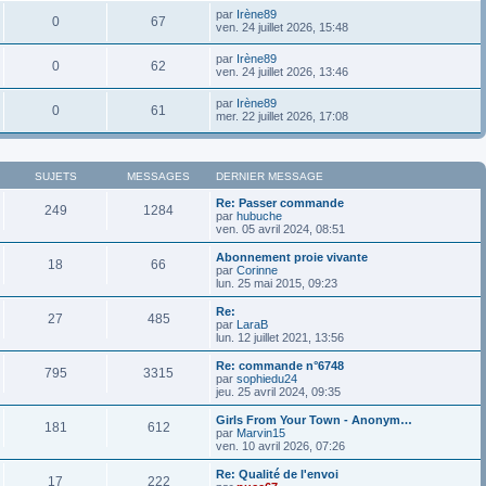
par
Irène89
0
67
ven. 24 juillet 2026, 15:48
par
Irène89
0
62
ven. 24 juillet 2026, 13:46
par
Irène89
0
61
mer. 22 juillet 2026, 17:08
SUJETS
MESSAGES
DERNIER MESSAGE
Re: Passer commande
249
1284
par
hubuche
ven. 05 avril 2024, 08:51
Abonnement proie vivante
18
66
par
Corinne
lun. 25 mai 2015, 09:23
Re:
27
485
par
LaraB
lun. 12 juillet 2021, 13:56
Re: commande n°6748
795
3315
par
sophiedu24
jeu. 25 avril 2024, 09:35
Girls From Your Town - Anonym…
181
612
par
Marvin15
ven. 10 avril 2026, 07:26
Re: Qualité de l'envoi
17
222