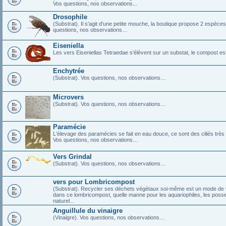
Vos questions, nos observations...
Drosophile
(Substrat). Il s'agit d'une petite mouche, la boutique propose 2 espèce
questions, nos observations…
Eiseniella
Les vers Eiseniellas Tetraedae s'élèvent sur un substat, le compost es
Enchytrée
(Substrat). Vos questions, nos observations…
Microvers
(Substrat). Vos questions, nos observations…
Paramécie
L'élevage des paramécies se fait en eau douce, ce sont des ciliés tr
Vos questions, nos observations…
Vers Grindal
(Substrat). Vos questions, nos observations…
vers pour Lombricompost
(Substrat). Recycler ses déchets végétaux soi-même est un mode de vie,
dans ce lombricompost, quelle manne pour les aquariophiles, les posses
naturel...
Anguillule du vinaigre
(Vinaigre). Vos questions, nos observations…