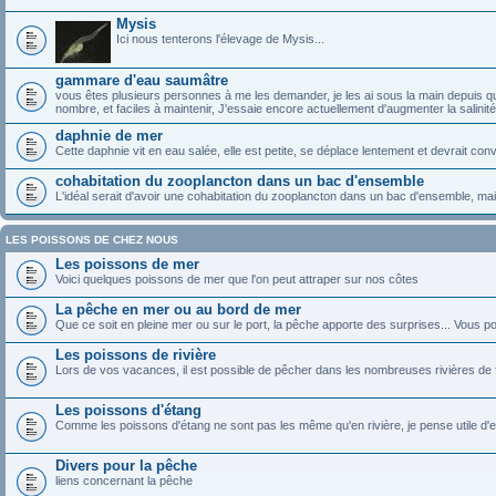
Mysis
Ici nous tenterons l'élevage de Mysis...
gammare d'eau saumâtre
vous êtes plusieurs personnes à me les demander, je les ai sous la main depuis qu
nombre, et faciles à maintenir, J'essaie encore actuellement d'augmenter la salini
daphnie de mer
Cette daphnie vit en eau salée, elle est petite, se déplace lentement et devrait 
cohabitation du zooplancton dans un bac d'ensemble
L'idéal serait d'avoir une cohabitation du zooplancton dans un bac d'ensemble, mai
LES POISSONS DE CHEZ NOUS
Les poissons de mer
Voici quelques poissons de mer que l'on peut attraper sur nos côtes
La pêche en mer ou au bord de mer
Que ce soit en pleine mer ou sur le port, la pêche apporte des surprises... Vous pou
Les poissons de rivière
Lors de vos vacances, il est possible de pêcher dans les nombreuses rivières de
Les poissons d'étang
Comme les poissons d'étang ne sont pas les même qu'en rivière, je pense utile d'en 
Divers pour la pêche
liens concernant la pêche