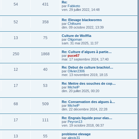
Re:
54
431
par
Fabketo
ven. 29 juillet 2022, 14:48
Re: Elevage blackworms
52
358
par
Chifoumi
dim. 09 octobre 2022, 13:39
Culture de Wolffia
13
75
par
Oligoman
sam. 31 mai 2025, 11:37
Re: Culture d'algues à partie…
250
1868
par
puce67
mar. 17 septembre 2024, 17:40
Re: Debut de culture brachiol…
12
40
par
Olivier2306
mer. 13 novembre 2019, 18:15
Re: Mettre des souches de cop…
17
53
par
MichelP
dim. 20 juillet 2025, 00:20
Re: Conservation des algues à…
68
509
par
MichelP
dim. 22 décembre 2024, 22:28
Re: Engrais liquide pour elas…
17
111
par
Peyron13
ven. 19 octobre 2018, 06:37
probleme elevage
13
55
par
alexis31