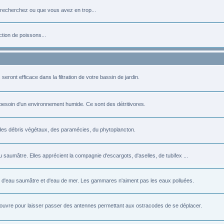
 recherchez ou que vous avez en trop...
ction de poissons...
ront efficace dans la filtration de votre bassin de jardin.
t besoin d'un environnement humide. Ce sont des détritivores.
es débris végétaux, des paramécies, du phytoplancton.
umâtre. Elles apprécient la compagnie d'escargots, d'aselles, de tubifex ...
 d'eau saumâtre et d'eau de mer. Les gammares n'aiment pas les eaux polluées.
rouvre pour laisser passer des antennes permettant aux ostracodes de se déplacer.