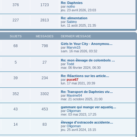
Re: Daphnies
376
1723
par
notho
jeu. 23 avril 2026, 23:03
Re: alimentation
227
2813
par
Sabino
lun. 11 août 2025, 21:35
SUJETS
MESSAGES
DERNIER MESSAGE
Girls In Your City - Anonymou…
68
798
par
Marvin15
sam. 16 mai 2026, 03:32
Re: mon élevage de colombols …
5
27
par
Todd
mar. 06 février 2024, 06:30
Re: Réactions sur les article…
39
234
par
puce67
lun. 17 mai 2021, 20:39
Re: Transport de Daphnies viv…
352
3302
par
Maxime54
mar. 21 octobre 2025, 21:00
gammare qui mange ver aquatiq…
43
453
par
Oligoman
mer. 03 mai 2023, 17:25
élevage d'ostracode accidente…
14
83
par
Oligoman
jeu. 25 avril 2024, 15:15