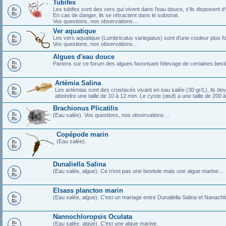
Tubifex
Les tubifex sont des vers qui vivent dans l'eau douce, s'ils disposent d'
En cas de danger, ils se rétractent dans le substrat.
Vos questions, nos observations…
Ver aquatique
Les vers aquatique (Lumbriculus variegatus) sont d'une couleur plus fo
Vos questions, nos observations…
Algues d'eau douce
Parlons sur ce forum des algues favorisant l'élevage de certaines best
Artémia Salina
Les artémias sont des crustacés vivant en eau salée (30 gr/L), ils devie
atteindre une taille de 10 à 12 mm. Le cyste (œuf) a une taille de 200 
Brachionus Plicatilis
(Eau salée). Vos questions, nos observations…
Copépode marin
(Eau salée).
Dunaliella Salina
(Eau salée, algue). Ce n'est pas une bestiole mais une algue marine...
Elsass plancton marin
(Eau salée, algue). C'est un mariage entre Dunaliella Salina et Nanach
Nannochloropsis Oculata
(Eau salée, algue). C'est une algue marine.