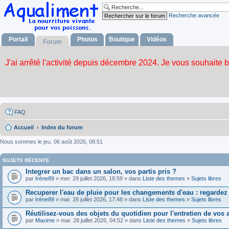
Recherche avancée
Portail
Photos
Boutique
Vidéos
Forum
FAQ
Accueil
Index du forum
Nous sommes le jeu. 06 août 2026, 08:51
SUJETS RÉCENTS
Integrer un bac dans un salon, vos partis pris ?
par
Irène89
» mer. 29 juillet 2026, 18:59 » dans
Liste des themes
»
Sujets libres
Recuperer l'eau de pluie pour les changements d'eau : regardez 
par
Irène89
» mar. 28 juillet 2026, 17:48 » dans
Liste des themes
»
Sujets libres
Réutilisez-vous des objets du quotidien pour l'entretien de vos
par
Maxime
» mar. 28 juillet 2026, 04:52 » dans
Liste des themes
»
Sujets libres