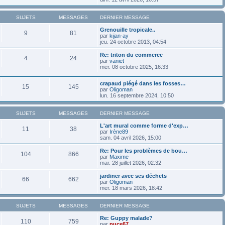
SUJETS
MESSAGES
DERNIER MESSAGE
Grenouille tropicale..
9
81
par
kijan-ay
jeu. 24 octobre 2013, 04:54
Re: triton du commerce
4
24
par
vaniet
mer. 08 octobre 2025, 16:33
crapaud piégé dans les fosses…
15
145
par
Oligoman
lun. 16 septembre 2024, 10:50
SUJETS
MESSAGES
DERNIER MESSAGE
L'art mural comme forme d'exp…
11
38
par
Irène89
sam. 04 avril 2026, 15:00
Re: Pour les problèmes de bou…
104
866
par
Maxime
mar. 28 juillet 2026, 02:32
jardiner avec ses déchets
66
662
par
Oligoman
mer. 18 mars 2026, 18:42
SUJETS
MESSAGES
DERNIER MESSAGE
Re: Guppy malade?
110
759
par
puce67