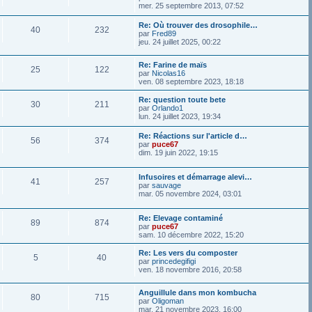
mer. 25 septembre 2013, 07:52
Re: Où trouver des drosophile…
40
232
par
Fred89
jeu. 24 juillet 2025, 00:22
Re: Farine de maïs
25
122
par
Nicolas16
ven. 08 septembre 2023, 18:18
Re: question toute bete
30
211
par
Orlando1
lun. 24 juillet 2023, 19:34
Re: Réactions sur l'article d…
56
374
par
puce67
dim. 19 juin 2022, 19:15
Infusoires et démarrage alevi…
41
257
par
sauvage
mar. 05 novembre 2024, 03:01
Re: Elevage contaminé
89
874
par
puce67
sam. 10 décembre 2022, 15:20
Re: Les vers du composter
5
40
par
princedegifigi
ven. 18 novembre 2016, 20:58
Anguillule dans mon kombucha
80
715
par
Oligoman
mar. 21 novembre 2023, 16:00