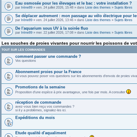
Eau osmosée pour les élevages et le bac : votre installation ?
par
Irène89
» ven. 24 juillet 2026, 15:48 » dans
Liste des themes
»
Sujets libres
Se déplacer autrement : mon passage au vélo électrique pour les
par
Irène89
» ven. 24 juillet 2026, 13:46 » dans
Liste des themes
»
Sujets libres
De l'aquarium sous UV à la soirée fluo
par
Irène89
» mer. 22 juillet 2026, 17:08 » dans
Liste des themes
»
Sujets libres
Les souches de proies vivantes pour nourrir les poissons de vo
TOUT SUR LES COMMANDES
comment passer une commande ?
Vos questions
Abonnement proies pour la France
Ici vous pouvez poser vos questions sur les abonnements d'envois de proies viva
Promotions de la semaine
Proposition d'une espèce à prix avantageux, une fois par mois. A consulter
réception de commande
avez-vous bien reçu vos commandes ?
si il y a problèmes, signalez-les ici.
Expéditions du mois
Etude qualité d'aqualiment