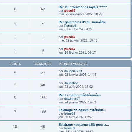
Re: Ou trouver des mysis ????
8
62
par
puce67
mar. 22 novembre 2022, 10:29
Re: gammares d'eau saumâtre
3
5
par
Perecoll
lun. 01 avril 2024, 04:27
par
puce67
1
1
mar. 12 janvier 2021, 18:45
par
puce67
1
3
jeu. 18 février 2021, 09:17
SUJETS
MESSAGES
DERNIER MESSAGE
par
doudou1733
5
27
lun. 02 janvier 2006, 14:44
par
Juventino
2
48
lun. 23 août 2004, 16:02
Re: Le barbo méditéranéen
8
180
par
dewinter07
lun. 24 janvier 2022, 19:02
Éclairage de bassin extérieur…
7
186
par
Irène89
jeu. 30 avril 2026, 12:52
Éclairage nocturne LED pour a…
10
46
par
Irène89
dim. 12 avril 2026, 16:57